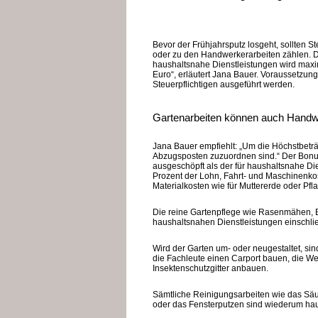
Bevor der Frühjahrsputz losgeht, sollten S
oder zu den Handwerkerarbeiten zählen. D
haushaltsnahe Dienstleistungen wird maxi
Euro“, erläutert Jana Bauer. Voraussetzung
Steuerpflichtigen ausgeführt werden.
Gartenarbeiten können auch Handw
Jana Bauer empfiehlt: „Um die Höchstbeträ
Abzugsposten zuzuordnen sind.“ Der Bonus
ausgeschöpft als der für haushaltsnahe Di
Prozent der Lohn, Fahrt- und Maschinenkos
Materialkosten wie für Muttererde oder Pfl
Die reine Gartenpflege wie Rasenmähen, B
haushaltsnahen Dienstleistungen einschlie
Wird der Garten um- oder neugestaltet, si
die Fachleute einen Carport bauen, die We
Insektenschutzgitter anbauen.
Sämtliche Reinigungsarbeiten wie das Sä
oder das Fensterputzen sind wiederum hau