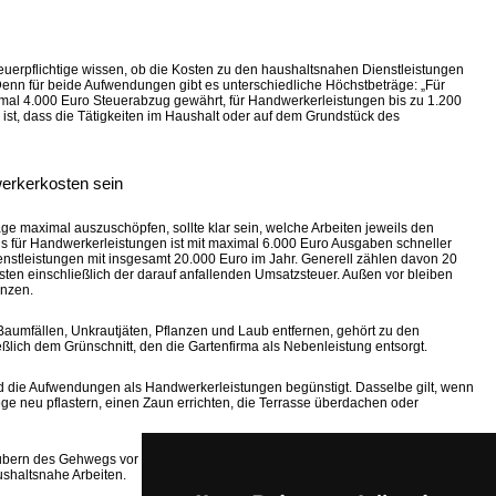
teuerpflichtige wissen, ob die Kosten zu den haushaltsnahen Dienstleistungen
enn für beide Aufwendungen gibt es unterschiedliche Höchstbeträge: „Für
mal 4.000 Euro Steuerabzug gewährt, für Handwerkerleistungen bis zu 1.200
 ist, dass die Tätigkeiten im Haushalt oder auf dem Grundstück des
erkerkosten sein
ge maximal auszuschöpfen, sollte klar sein, welche Arbeiten jeweils den
 für Handwerkerleistungen ist mit maximal 6.000 Euro Ausgaben schneller
enstleistungen mit insgesamt 20.000 Euro im Jahr. Generell zählen davon 20
ten einschließlich der darauf anfallenden Umsatzsteuer. Außen vor bleiben
anzen.
aumfällen, Unkrautjäten, Pflanzen und Laub entfernen, gehört zu den
ßlich dem Grünschnitt, den die Gartenfirma als Nebenleistung entsorgt.
nd die Aufwendungen als Handwerkerleistungen begünstigt. Dasselbe gilt, wenn
ge neu pflastern, einen Zaun errichten, die Terrasse überdachen oder
ubern des Gehwegs vor dem Wohngrundstück, das Reinigen der Abflussrohre
shaltsnahe Arbeiten.